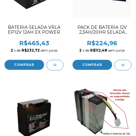
BATERIA SELADA VRLA
PACK DE BATERIA 12V
EP12V 12AH EX POWER
2,3AH/20HR SELADA
VRLA TERMINAL MESMO
LADO / APL. GE
R$465,43
R$224,96
CARDIOCAP 5
2
x de
R$232,72
sem juros
2
x de
R$112,48
sem juros