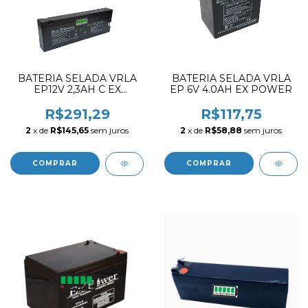
BATERIA SELADA VRLA
BATERIA SELADA VRLA
EP12V 2,3AH C EX
EP 6V 4.0AH EX POWER
POWER
R$291,29
R$117,75
2
x de
R$145,65
sem juros
2
x de
R$58,88
sem juros