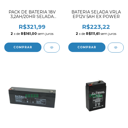
PACK DE BATERIA 18V
BATERIA SELADA VRLA
3,2AH/20HR SELADA
EP12V 5AH EX POWER
VRLA / APL. MAQUINA
HEMODIALISE
R$321,99
R$223,22
FRESENIUS
2
x de
R$161,00
sem juros
2
x de
R$111,61
sem juros