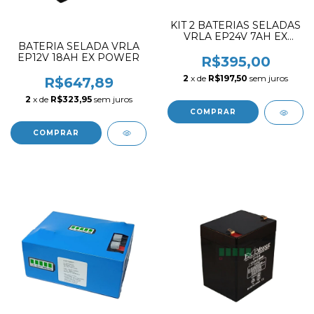
KIT 2 BATERIAS SELADAS
VRLA EP24V 7AH EX
BATERIA SELADA VRLA
POWER / APL.
EP12V 18AH EX POWER
RESPIRADOR MARCA
R$395,00
PURITAN BENNETT 840
2
x de
R$197,50
sem juros
R$647,89
#
2
x de
R$323,95
sem juros