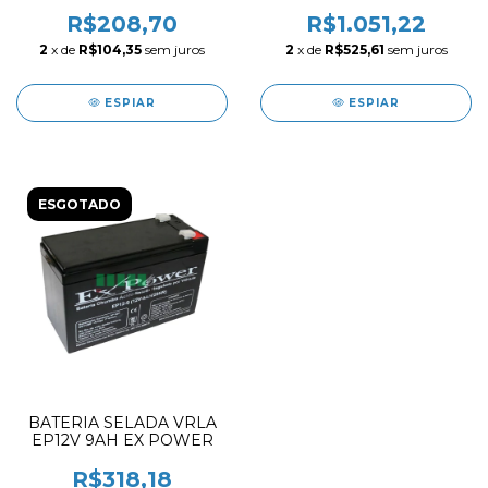
R$208,70
R$1.051,22
2
x de
R$104,35
sem juros
2
x de
R$525,61
sem juros
ESPIAR
ESPIAR
ESGOTADO
BATERIA SELADA VRLA
EP12V 9AH EX POWER
R$318,18