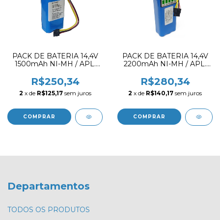
PACK DE BATERIA 14,4V
PACK DE BATERIA 14,4V
1500mAh NI-MH / APL.
2200mAh NI-MH / APL.
WAP ROBOT W300,
WAP ROBOT W300,
MEDIA SMART
MEDIA SMART
R$250,34
R$280,34
2
x de
R$125,17
sem juros
2
x de
R$140,17
sem juros
Departamentos
TODOS OS PRODUTOS