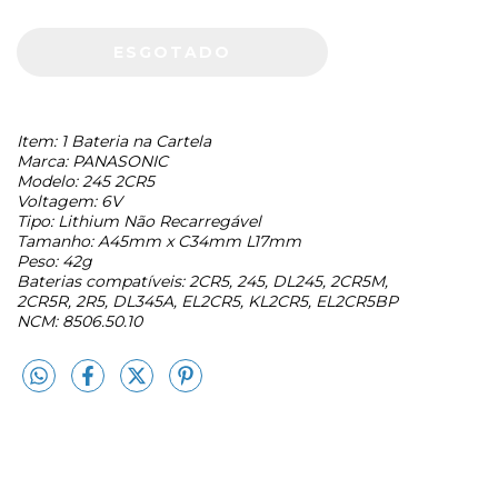
Item: 1 Bateria na Cartela
Marca: PANASONIC
Modelo: 245 2CR5
Voltagem: 6V
Tipo: Lithium Não Recarregável
Tamanho: A45mm x C34mm L17mm
Peso: 42g
Baterias compatíveis: 2CR5, 245, DL245, 2CR5M,
2CR5R, 2R5, DL345A, EL2CR5, KL2CR5, EL2CR5BP
NCM: 8506.50.10