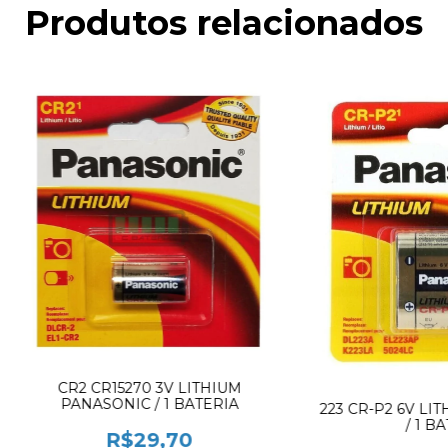
Produtos relacionados
CR2 CR15270 3V LITHIUM
PANASONIC / 1 BATERIA
223 CR-P2 6V LI
/ 1 B
R$29,70