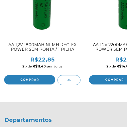
AA 1,2V 1800MAH NI-MH REC. EX
AA 1,2V 2200MA
POWER SEM PONTA / 1 PILHA
POWER SEM PO
R$22,85
R$2
2
x de
R$11,43
sem juros
2
x de
R$14
Departamentos