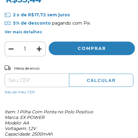
2
x de
R$17,72
sem juros
5% de desconto
pagando com Pix
Ver mais detalhes
ALTERAR CEP
Entregas para o CEP:
Meios de envio
CALCULAR
Não sei meu CEP
Item: 1 Pilha Com Ponta no Polo Positivo
Marca: EX POWER
Modelo: AA
Voltagem: 1,2V
Capacidade: 2500mAh