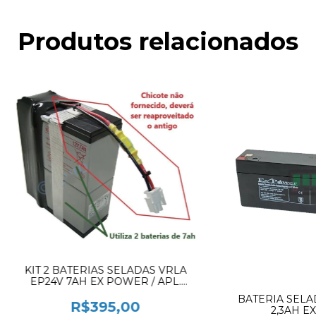
Produtos relacionados
KIT 2 BATERIAS SELADAS VRLA
EP24V 7AH EX POWER / APL.
RESPIRADOR MARCA PURITAN
BATERIA SELA
BENNETT 840 #
R$395,00
2,3AH E